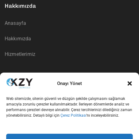
Hakkımızda
Anasayfa
Hakkımızda
Hizmetlerimiz
İletişim
Onayı Yönet
İletişim
Web sitemizde, sitenin güvenli ve düzgün şekilde çalışmasını sağlamak
amacıyla zorunlu çerezler kullanılmaktadır. İlerleyen dönemlerde analiz ve
performans çerezleri devreye alınabilir. Çerez tercihlerinizi dilediğiniz zaman
yönetebilirsiniz. Detaylı bilgi için
Çerez Politikası
’nı inceleyebilirsiniz.